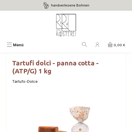
handverlesene Bohnen
Zum Hauptinhalt springen
Menü
0,00 €
Tartufi dolci - panna cotta -
(ATP/G) 1 kg
Tartufo-Dolce
Bildergalerie überspringen