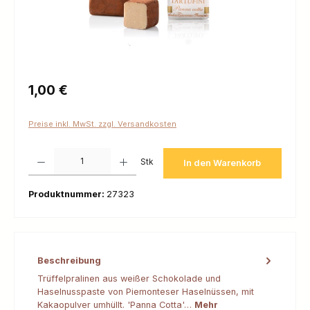
Regulärer Preis:
1,00 €
Preise inkl. MwSt. zzgl. Versandkosten
Produkt Anzahl: Gib den gewünschten Wert ein oder benutze die Schaltfl
Stk
In den Warenkorb
Produktnummer:
27323
Beschreibung
Trüffelpralinen aus weißer Schokolade und
Haselnusspaste von Piemonteser Haselnüssen, mit
Kakaopulver umhüllt. 'Panna Cotta'…
Mehr