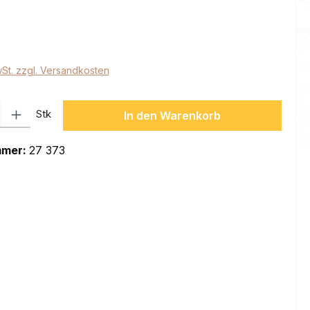
eis:
wSt. zzgl. Versandkosten
l: Gib den gewünschten Wert ein oder benutze die Schaltflächen um
Stk
In den Warenkorb
mmer:
27 373