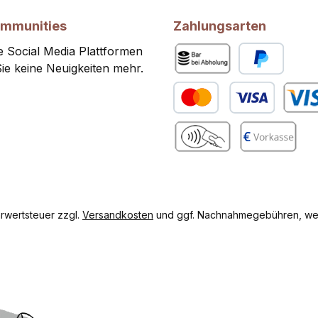
ommunities
Zahlungsarten
 Social Media Plattformen
ie keine Neuigkeiten mehr.
Bar bei Abholung
PayPal
Kredit- oder Debitkarte
Benutze
gram
Benutzerdefiniertes Bild 2
Vorkasse
hrwertsteuer zzgl.
Versandkosten
und ggf. Nachnahmegebühren, wen