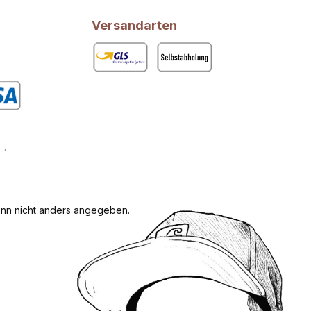
Versandarten
GLS
Abholung
rdefiniertes Bild 1
n nicht anders angegeben.