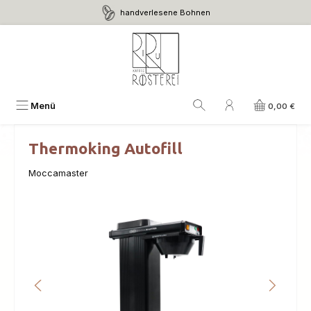
handverlesene Bohnen
Zum Hauptinhalt springen
Menü
0,00 €
Thermoking Autofill
Moccamaster
Bildergalerie überspringen