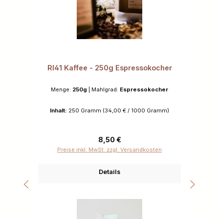
RI41 Kaffee - 250g Espressokocher
Menge:
250g
|
Mahlgrad:
Espressokocher
Inhalt:
250 Gramm
(34,00 € / 1000 Gramm)
Regulärer Preis:
8,50 €
Preise inkl. MwSt. zzgl. Versandkosten
Details