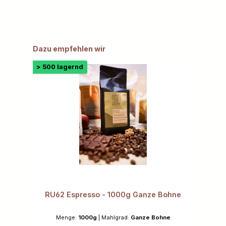
Produktgalerie überspringen
Dazu empfehlen wir
> 500 lagernd
RU62 Espresso - 1000g Ganze Bohne
Menge:
1000g
|
Mahlgrad:
Ganze Bohne