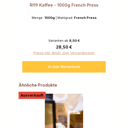
RI19 Kaffee - 1000g French Press
Menge:
1000g
|
Mahlgrad:
French Press
Varianten ab
8,50 €
Regulärer Preis:
28,50 €
Preise inkl. MwSt. zzgl. Versandkosten
In den Warenkorb
Produktgalerie überspringen
Ähnliche Produkte
Ausverkauft