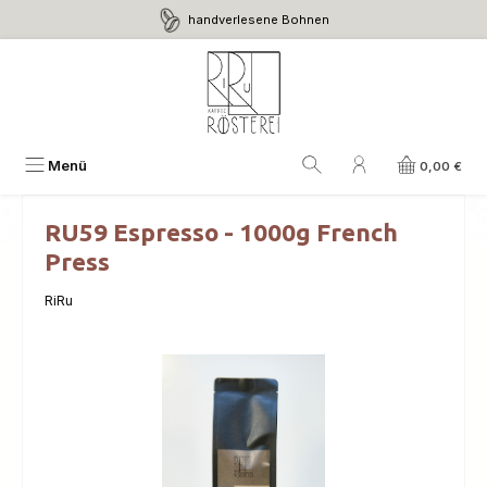
handverlesene Bohnen
Zum Hauptinhalt springen
Menü
0,00 €
RU59 Espresso - 1000g French
Press
RiRu
Bildergalerie überspringen