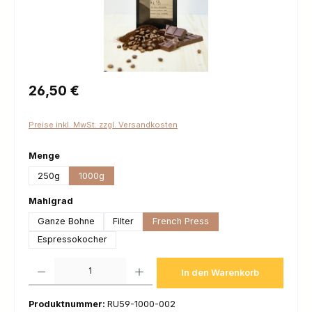
Regulärer Preis:
26,50 €
Preise inkl. MwSt. zzgl. Versandkosten
auswählen
Menge
250g
1000g
auswählen
Mahlgrad
Ganze Bohne
Filter
French Press
Espressokocher
Produkt Anzahl: Gib den gewünschten Wert ein oder benutze die Schaltfl
In den Warenkorb
Produktnummer:
RU59-1000-002