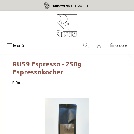
handverlesene Bohnen
Zum Hauptinhalt springen
Menü
0,00 €
RU59 Espresso - 250g
Espressokocher
RiRu
Bildergalerie überspringen