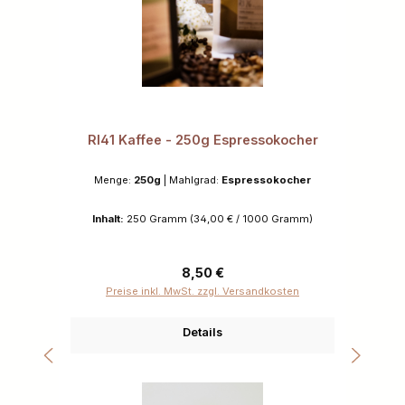
RI41 Kaffee - 250g Espressokocher
Menge:
250g
|
Mahlgrad:
Espressokocher
Inhalt:
250 Gramm
(34,00 € / 1000 Gramm)
Regulärer Preis:
8,50 €
Preise inkl. MwSt. zzgl. Versandkosten
Details