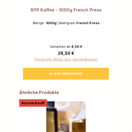
RI19 Kaffee - 1000g French Press
Menge:
1000g
|
Mahlgrad:
French Press
Varianten ab
8,50 €
Regulärer Preis:
28,50 €
Preise inkl. MwSt. zzgl. Versandkosten
In den Warenkorb
Produktgalerie überspringen
Ähnliche Produkte
Ausverkauft