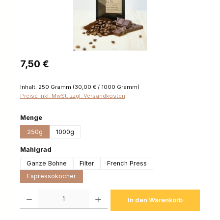
Regulärer Preis:
7,50 €
Inhalt:
250 Gramm
(30,00 € / 1000 Gramm)
Preise inkl. MwSt. zzgl. Versandkosten
auswählen
Menge
250g
1000g
auswählen
Mahlgrad
Ganze Bohne
Filter
French Press
Espressokocher
Produkt Anzahl: Gib den gewünschten Wert ein oder benutze die Schaltfl
In den Warenkorb