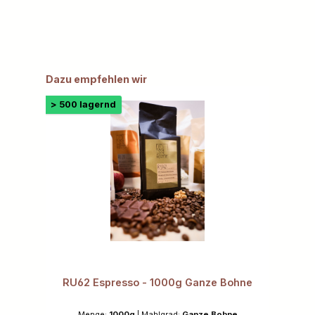
Produktgalerie überspringen
Dazu empfehlen wir
> 500 lagernd
RU62 Espresso - 1000g Ganze Bohne
Menge:
1000g
|
Mahlgrad:
Ganze Bohne